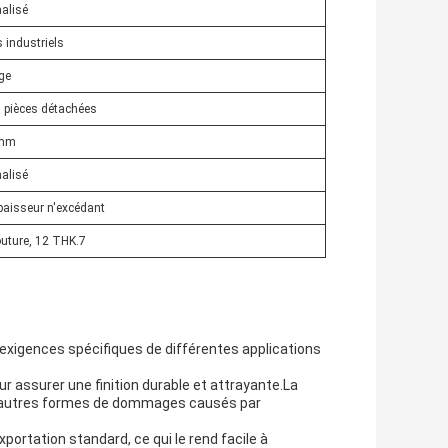
alisé
 industriels
ge
s pièces détachées
 mm
alisé
paisseur n'excédant
uture, 12 THK.7
 exigences spécifiques de différentes applications
our assurer une finition durable et attrayante.La
 à d'autres formes de dommages causés par
portation standard, ce qui le rend facile à