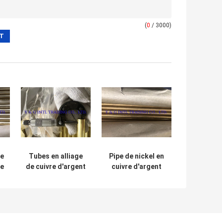
(
0
/ 3000)
de
Tubes en alliage
Pipe de nickel en
ce
de cuivre d'argent
cuivre d'argent
ée
personnalisées,
personnalisée
tubes en cylindre
pour l' automobile
creux poli de
précision