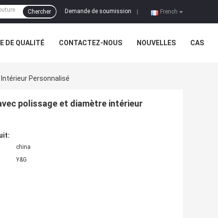
Demande de soumission
Chercher
|
French
 DE QUALITÉ
CONTACTEZ-NOUS
NOUVELLES
CAS
Intérieur Personnalisé
avec polissage et diamètre intérieur
uit:
china
Y&G