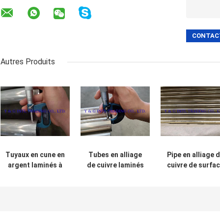
Autres Produits
Tuyaux en cune en
Tubes en alliage
Pipe en alliage 
argent laminés à
de cuivre laminés
cuivre de surfa
froid
à froid sans
argentée poliss
soudure
pour la
décoration de
meubles