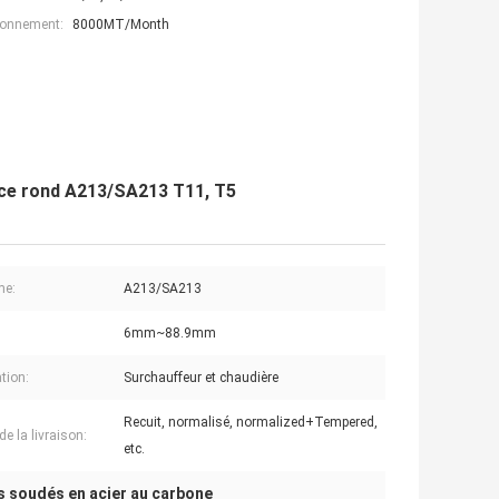
ionnement:
8000MT/Month
ince rond A213/SA213 T11, T5
me:
A213/SA213
6mm~88.9mm
tion:
Surchauffeur et chaudière
Recuit, normalisé, normalized+Tempered,
de la livraison:
etc.
s soudés en acier au carbone