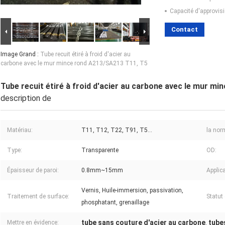
Capacité d'approvis
Contact
Image Grand :
Tube recuit étiré à froid d'acier au
carbone avec le mur mince rond A213/SA213 T11, T5
Tube recuit étiré à froid d'acier au carbone avec le mur m
description de
Matériau:
T11, T12, T22, T91, T5…
la nor
Type:
Transparente
OD:
Épaisseur de paroi:
0.8mm~15mm
Applica
Vernis, Huile-immersion, passivation,
Traitement de surface:
Statut 
phosphatant, grenaillage
tube sans couture d'acier au carbone
tube
Mettre en évidence:
,