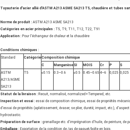
Tuyauterie d'acier allié d'ASTM A213 ASME SA213 T5, chaudière et tubes sa
Norme de produit :
ASTM A213 ASME SA213
Catégories en acier principales :
T5, T9, T11, T12, T22, T91
Application :
Pour l'échangeur de chaleur et la chaudière
Conditions chimiques :
Standard
Catégorie
Composition chimique
C
Manganèse
SI
MOIS
Cr
P
S
ASTM
T5
≤0.15
0.3~0.6
≤0.5
0.45~0.65
4~6
0,025
0,025
A213/ASME
SA213
Statut de la livraison :
Recuit, normalisé, normalized+Tempered, etc.
Inspection et essai :
essai de composition chimique, essai de propriétés mécaniq
d'essai de propriétés (aplatissement, évaser, se plier, dureté, impact, etc.), d'aspect
hydrostastic.
Préparation de surface :
grenaillage etc. d'imprégnation d'huile, de peinture, de
Emballage :
Exportation de la condition de /as de paquet/boîte en bois.