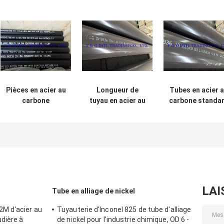
Pièces en acier au
Longueur de
Tubes en acier 
carbone
tuyau en acier au
carbone standa
galvanisé ASTM
carbone standard
ASTM pour
A53 sans soudure
ASTM
diverses
pour le transport
industries
de fluides sous
pression
industriels
LAI
Tube en alliage de nickel
M d'acier au
Tuyauterie d'Inconel 825 de tube d'alliage
udière à
de nickel pour l'industrie chimique, OD 6 -