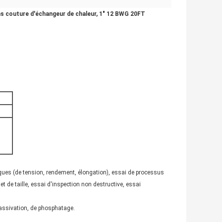
ns couture d'échangeur de chaleur, 1" 12 BWG 20FT
ues (de tension, rendement, élongation), essai de processus
 et de taille, essai d'inspection non destructive, essai
 passivation, de phosphatage.