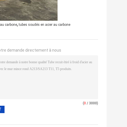
,
 au carbone
tubes soudés en acier au carbone
otre demande directement à nous
(
0
/ 3000)