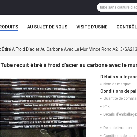
RODUITS
AU SUJET DE NOUS
VISITE D'USINE
CONTRÔLE
 Étiré À Froid D'acier Au Carbone Avec Le Mur Mince Rond A213/SA21
Tube recuit étiré à froid d'acier au carbone avec le 
Détails sur le prod
Nom de marque:
Conditions de pai
Quantité de comma
Prix:
Détails d'emballage:
Délai de livraison:
Conditions de paiem