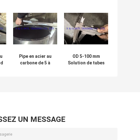
au
Pipe en acier au
OD 5-100 mm
rd
carbone de 5 à
Solution de tubes
100 mm sans
en acier au
soudure pour
carbone de 0,5 à
tuyauterie de gaz
20 mm
industriel
SSEZ UN MESSAGE