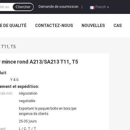
Demande de soumission
Chercher
|
French
 DE QUALITÉ
CONTACTEZ-NOUS
NOUVELLES
CAS
3 T11, T5
mur mince rond A213/SA213 T11, T5
uit:
Y & G
ement et expédition:
nde min:
négociation
negotiable
Exportant le paquet/boîte en bois/par
exigence de clients
25-35 jours
ent:
L / C, T / T