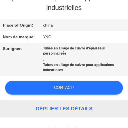
VISITE
industrielles
D'USINE
Place of Origin:
china
CONTRÔLE
Nom de marque:
Y&G
DE
Surligner:
Tubes en alliage de cuivre d'épaisseur
personnalisée
QUALITÉ
,
Tubes en alliage de cuivre pour applications
industrielles
CONTACTEZ-
CONTACT!
NOUS
DÉPLIER LES DÉTAILS
NOUVELLES