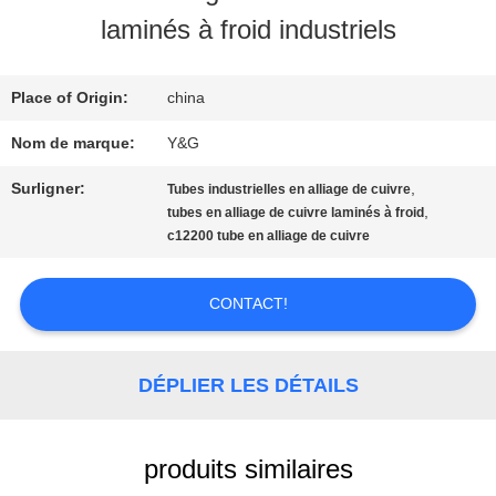
VISITE
laminés à froid industriels
D'USINE
Place of Origin:
china
CONTRÔLE
Nom de marque:
Y&G
DE
Surligner:
,
Tubes industrielles en alliage de cuivre
,
tubes en alliage de cuivre laminés à froid
QUALITÉ
c12200 tube en alliage de cuivre
CONTACT!
CONTACTEZ-
NOUS
DÉPLIER LES DÉTAILS
NOUVELLES
produits similaires