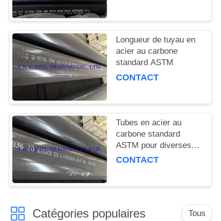
SITE
transport de fluides
sous pression
industriels
PRIVACY
Longueur de tuyau en
POLICY
acier au carbone
standard ASTM
CONTACT
Tubes en acier au
carbone standard
ASTM pour diverses
industries
CONTACT
Catégories populaires
Tous