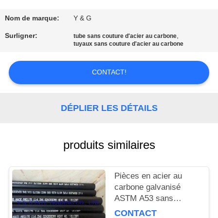
CONTRÔLE
Nom de marque:
Y & G
DE
Surligner:
,
tube sans couture d'acier au carbone
tuyaux sans couture d'acier au carbone
QUALITÉ
CONTACT!
CONTACTEZ-
NOUS
DÉPLIER LES DÉTAILS
NOUVELLES
produits similaires
CAS
Pièces en acier au
carbone galvanisé
PLAN
ASTM A53 sans
DU
soudure pour le
CONTACT