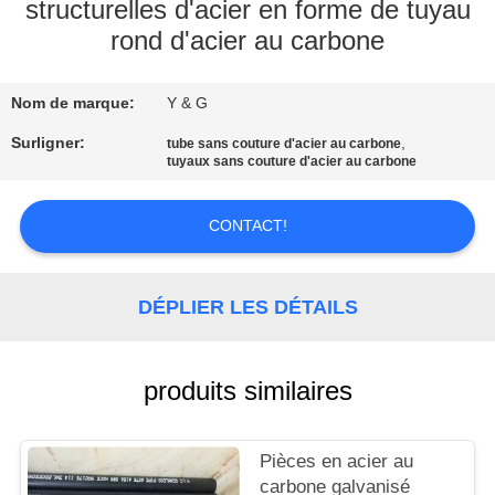
structurelles d'acier en forme de tuyau
rond d'acier au carbone
CONTRÔLE
DE
Nom de marque:
Y & G
QUALITÉ
Surligner:
,
tube sans couture d'acier au carbone
tuyaux sans couture d'acier au carbone
CONTACTEZ-
NOUS
CONTACT!
NOUVELLES
DÉPLIER LES DÉTAILS
CAS
produits similaires
PLAN
Pièces en acier au
DU
carbone galvanisé