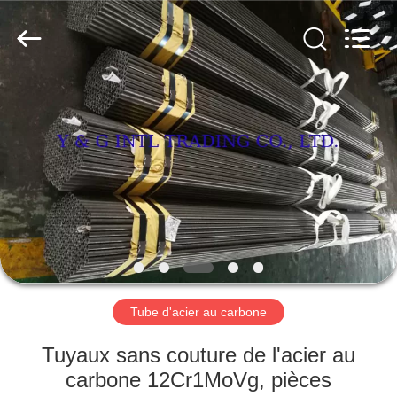
d'acier
au
carbone
Fournisseur.
Copyright
©
2018
-
MAISON
2025
Y
&
G
International
PRODUITS
Trading
Company
Limited.
All
Rights
AU
Reserved.
SUJET
DE
NOUS
Tube d'acier au carbone
VISITE
Tuyaux sans couture de l'acier au
D'USINE
carbone 12Cr1MoVg, pièces