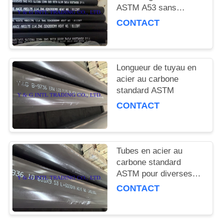
SITE
ASTM A53 sans
soudure pour le
CONTACT
transport de fluides
PRIVACY
sous pression
POLICY
industriels
Longueur de tuyau en
acier au carbone
standard ASTM
CONTACT
Tubes en acier au
carbone standard
ASTM pour diverses
industries
CONTACT