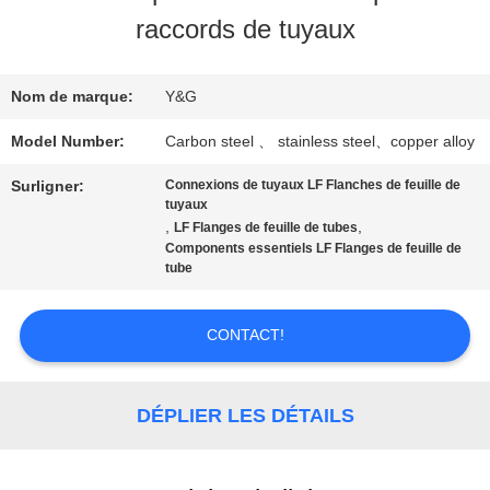
VISITE
raccords de tuyaux
D'USINE
Nom de marque:
Y&G
CONTRÔLE
Model Number:
Carbon steel 、 stainless steel、copper alloy
DE
Surligner:
Connexions de tuyaux LF Flanches de feuille de
tuyaux
QUALITÉ
,
,
LF Flanges de feuille de tubes
Components essentiels LF Flanges de feuille de
tube
CONTACTEZ-
CONTACT!
NOUS
DÉPLIER LES DÉTAILS
NOUVELLES