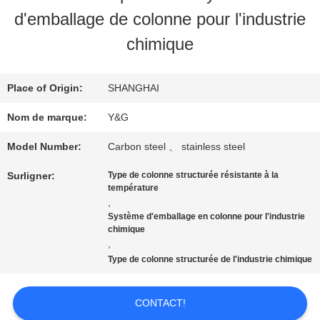
VISITE
d'emballage de colonne pour l'industrie
D'USINE
chimique
CONTRÔLE
Place of Origin:
SHANGHAI
DE
Nom de marque:
Y&G
QUALITÉ
Model Number:
Carbon steel 、 stainless steel
Surligner:
Type de colonne structurée résistante à la
température
CONTACTEZ-
,
Système d'emballage en colonne pour l'industrie
NOUS
chimique
,
Type de colonne structurée de l'industrie chimique
NOUVELLES
CONTACT!