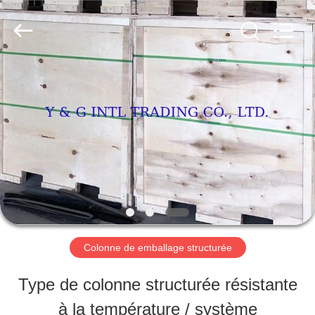
Qualité
tube
d'acier
au
carbone
Fournisseur.
MAISON
Copyright
©
2018
-
2025
PRODUITS
carbonsteel-
tube.com.
All
Rights
AU
Reserved.
SUJET
DE
Colonne de emballage structurée
NOUS
Type de colonne structurée résistante
à la température / système