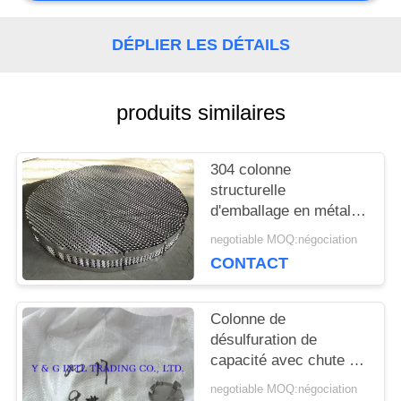
CAS
DÉPLIER LES DÉTAILS
produits similaires
304 colonne
structurelle
d'emballage en métal
250Y pour performance
negotiable MOQ:négociation
de tour de désulfuration
CONTACT
la haute
Colonne de
désulfuration de
capacité avec chute de
basse pression et
negotiable MOQ:négociation