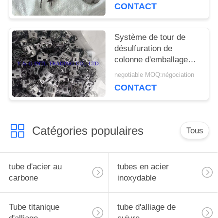
installation facile
CONTACT
Système de tour de
désulfuration de
colonne d'emballage
structurée à haute
negotiable MOQ:négociation
température facile à
CONTACT
installer
Catégories populaires
Tous
tube d'acier au
tubes en acier
carbone
inoxydable
Tube titanique
tube d'alliage de