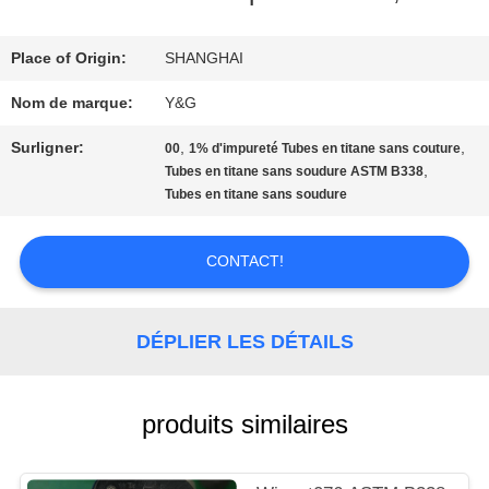
VISITE
D'USINE
Place of Origin:
SHANGHAI
Nom de marque:
Y&G
CONTRÔLE
Surligner:
,
,
00
1% d'impureté Tubes en titane sans couture
,
Tubes en titane sans soudure ASTM B338
DE
Tubes en titane sans soudure
QUALITÉ
CONTACT!
CONTACTEZ-
DÉPLIER LES DÉTAILS
NOUS
produits similaires
NOUVELLES