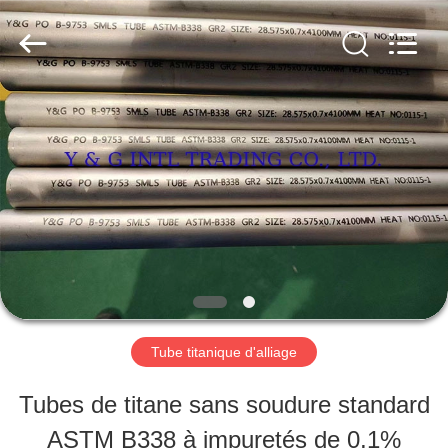
Y
&
G
International
Trading
Company
MAISON
Limited.
All
Rights
Reserved.
PRODUITS
AU
SUJET
DE
Tube titanique d'alliage
NOUS
Tubes de titane sans soudure standard
ASTM B338 à impuretés de 0,1%