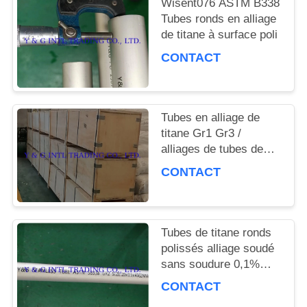
Wisent076 ASTM B338
CAS
Tubes ronds en alliage
de titane à surface poli
CONTACT
PLAN
DU
Tubes en alliage de
SITE
titane Gr1 Gr3 /
alliages de tubes de
titane Wisent076 Tubes
CONTACT
PRIVACY
droits soudés sans
soudure de pureté
POLICY
Tubes de titane ronds
polissés alliage soudé
sans soudure 0,1%
Impureté
CONTACT