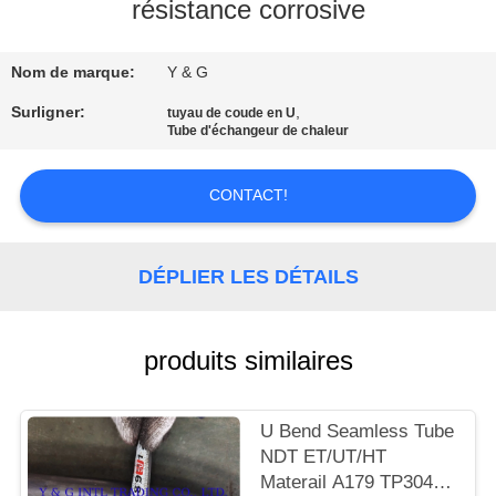
résistance corrosive
CONTRÔLE
Nom de marque:
Y & G
DE
QUALITÉ
Surligner:
,
tuyau de coude en U
Tube d'échangeur de chaleur
CONTACTEZ-
CONTACT!
NOUS
DÉPLIER LES DÉTAILS
NOUVELLES
produits similaires
CAS
U Bend Seamless Tube
NDT ET/UT/HT
Materail A179 TP304L