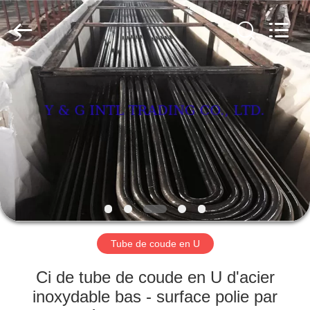
d'acier
au
carbone
Fournisseur.
Copyright
©
2018
-
MAISON
2025
carbonsteel-
tube.com.
All
Rights
PRODUITS
Reserved.
AU
SUJET
DE
NOUS
Tube de coude en U
VISITE
Ci de tube de coude en U d'acier
D'USINE
inoxydable bas - surface polie par