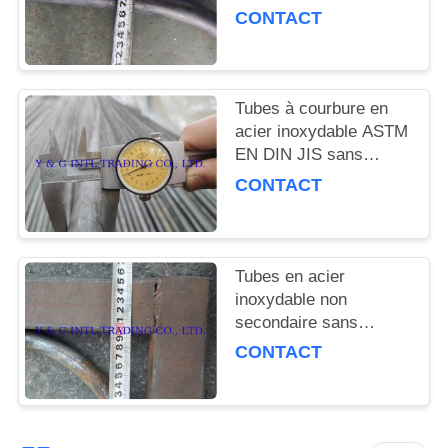
pour les applications
CONTACT
industrielles
Tubes à courbure en
acier inoxydable ASTM
EN DIN JIS sans
soudure
CONTACT
Tubes en acier
inoxydable non
secondaire sans
soudure en U-Bend
CONTACT
En10204.3.2B Mtc
Norme ASTM/DIN/JIS