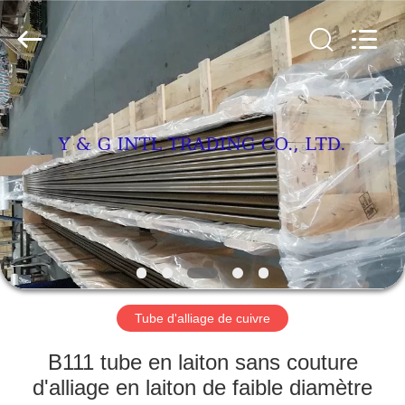
Y
&
G
International
Trading
Company
Limited.
All
MAISON
Rights
Reserved.
PRODUITS
AU
SUJET
DE
NOUS
Tube d'alliage de cuivre
VISITE
B111 tube en laiton sans couture
D'USINE
d'alliage en laiton de faible diamètre