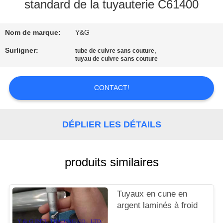
standard de la tuyauterie C61400
CONTRÔLE
Nom de marque:
Y&G
DE
QUALITÉ
Surligner:
,
tube de cuivre sans couture
tuyau de cuivre sans couture
CONTACTEZ-
CONTACT!
NOUS
DÉPLIER LES DÉTAILS
NOUVELLES
produits similaires
CAS
PLAN
Tuyaux en cune en
argent laminés à froid
DU