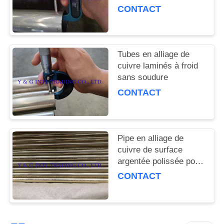
SITE
CONTACT
PRIVACY
POLICY
Tubes en alliage de
cuivre laminés à froid
sans soudure
CONTACT
Pipe en alliage de
cuivre de surface
argentée polissée pour
la décoration de
CONTACT
meubles